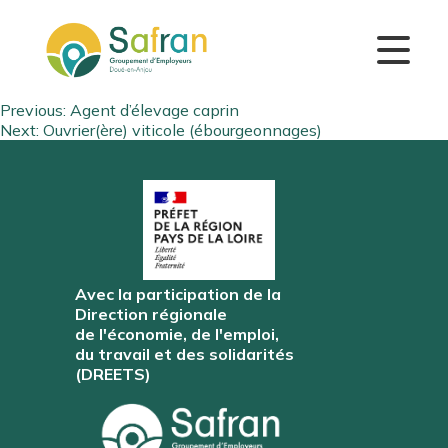
Navigation
Previous:
Agent d’élevage caprin
Next:
Ouvrier(ère) viticole (ébourgeonnages)
de
l’article
Avec la participation de la
Direction régionale
de l'économie, de l'emploi,
du travail et des solidarités
(DREETS)