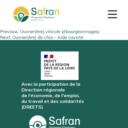
Navigation
Previous:
Ouvrier(ère) viticole (ébourgeonnages)
Next:
Ouvrier(ère) de chai – Aide caviste
de
l’article
Avec la participation de la
Direction régionale
de l'économie, de l'emploi,
du travail et des solidarités
(DREETS)