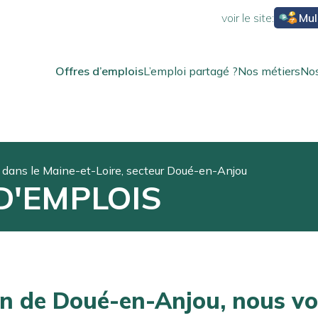
voir le site:
Mul
Offres d’emplois
L’emploi partagé ?
Nos métiers
Nos
dans le Maine-et-Loire, secteur Doué-en-Anjou
D'EMPLOIS
on de Doué-en-Anjou, nous v