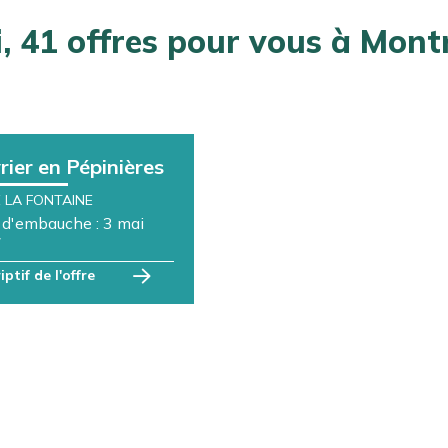
ui,
41
offres pour vous à
M
o
n
rier en Pépinières
 LA FONTAINE
 d'embauche : 3 mai
7
ptif de l'offre