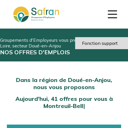
Groupements d'Employeurs vous présente dans le Maine-et-
Loire, secteur Doué-en-Anjou
NOS OFFRES D'EMPLOIS
Dans la région de Doué-en-Anjou,
nous vous proposons
Aujourd'hui,
41
offres pour vous à
M
o
n
t
r
e
u
i
l
-
|